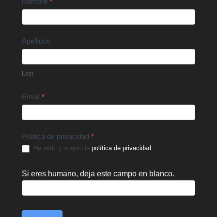
Contact
Nombre
*
Us
Apellidos
Last
Email
*
Política de privacidad
*
He leído y acepto la
política de privacidad
.
Si eres humano, deja este campo en blanco.