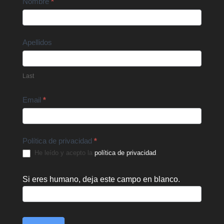
Contact
Nombre
*
Us
Apellidos
Last
Email
*
Política de privacidad
*
He leído y acepto la
política de privacidad
.
Si eres humano, deja este campo en blanco.