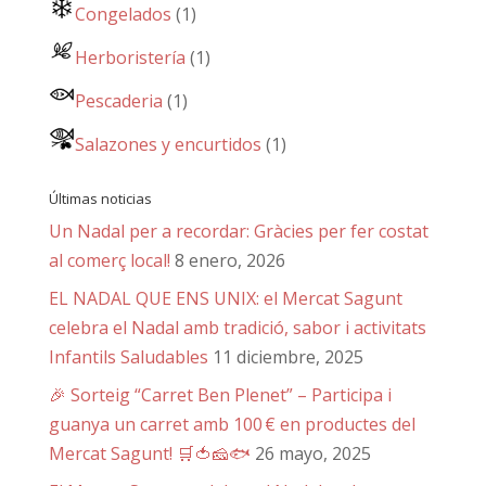
Congelados
(1)
Herboristería
(1)
Pescaderia
(1)
Salazones y encurtidos
(1)
Últimas noticias
Un Nadal per a recordar: Gràcies per fer costat
al comerç local!
8 enero, 2026
EL NADAL QUE ENS UNIX: el Mercat Sagunt
celebra el Nadal amb tradició, sabor i activitats
Infantils Saludables
11 diciembre, 2025
🎉 Sorteig “Carret Ben Plenet” – Participa i
guanya un carret amb 100 € en productes del
Mercat Sagunt! 🛒🍅🧀🐟
26 mayo, 2025