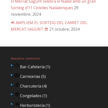
El Mercat Sagunt celebra el Nadal amb un gran
Sorteig d’11 Cistelles Nadalenques
29
noviembre, 2024
📢 AMPLIEM EL SORTEIG DEL CARRET DEL
MERCAT SAGUNT 😎
21 octubre, 2024
Nuestros comercios
Bar-Cafetería
(1)
Carnicerías
(5)
Charcutería
(4)
Congelados
(1)
Herboristería
(1)