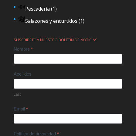
Pescaderia
(1)
Salazones y encurtidos
(1)
SUSCRÍBETE A NUESTRO BOLETÍN DE NOTICIAS
Contact
Nombre
*
Us
Apellidos
Last
Email
*
Política de privacidad
*