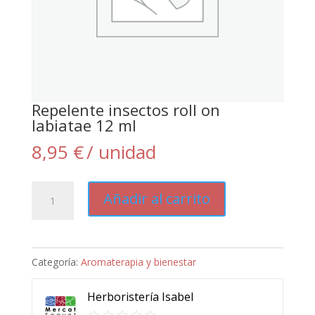
Repelente insectos roll on
labiatae 12 ml
8,95
€
/ unidad
Repelente
Añadir al carrito
insectos
roll
on
Categoría:
Aromaterapia y bienestar
labiatae
12
Herboristería Isabel
ml