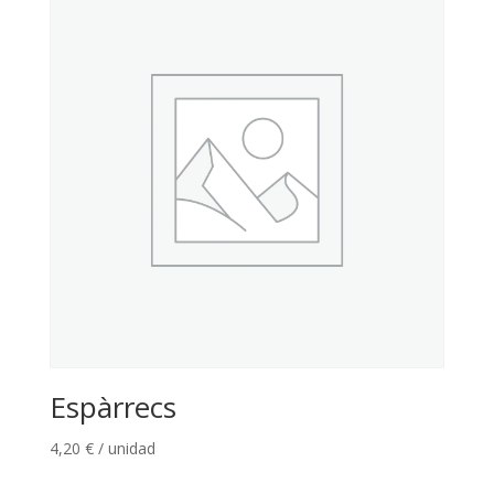
Espàrrecs
4,20
€
/ unidad