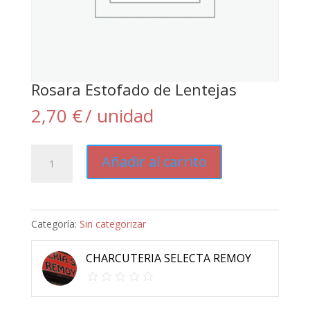
Rosara Estofado de Lentejas
2,70
€
/ unidad
Rosara
Añadir al carrito
Estofado
de
Lentejas
Categoría:
Sin categorizar
cantidad
CHARCUTERIA SELECTA REMOY