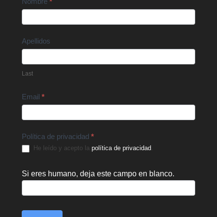
Contact
Nombre
*
Us
Apellidos
Last
Email
*
Política de privacidad
*
He leído y acepto la
política de privacidad
.
Si eres humano, deja este campo en blanco.