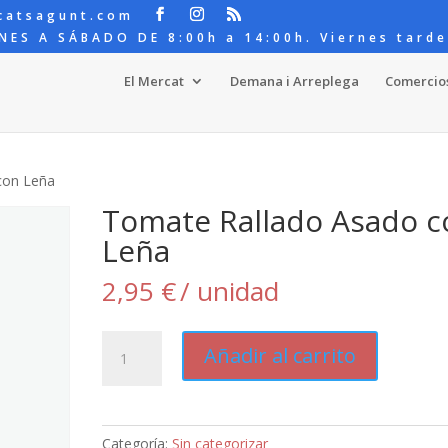
catsagunt.com
NES A SÁBADO DE 8:00h a 14:00h. Viernes tarde
El Mercat
Demana i Arreplega
Comercio
con Leña
Tomate Rallado Asado c
Leña
2,95
€
/ unidad
Tomate
Añadir al carrito
Rallado
Asado
con
Leña
Categoría:
Sin categorizar