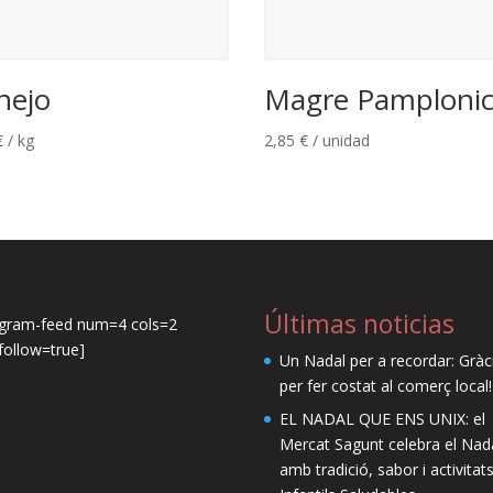
nejo
Magre Pamploni
€
/ kg
2,85
€
/ unidad
Últimas noticias
agram-feed num=4 cols=2
ollow=true]
Un Nadal per a recordar: Gràc
per fer costat al comerç local!
EL NADAL QUE ENS UNIX: el
Mercat Sagunt celebra el Nad
amb tradició, sabor i activitat