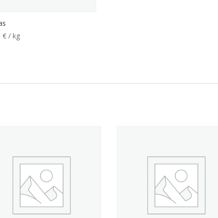
as
0
€
/ kg