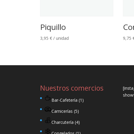
Piquillo
Co
3,95
€
/ unidad
9,75
Nuestros comercios
[inst
showf
Bar-Cafetería
(1)
Carnicerías
(5)
Charcutería
(4)
Congelados
(1)