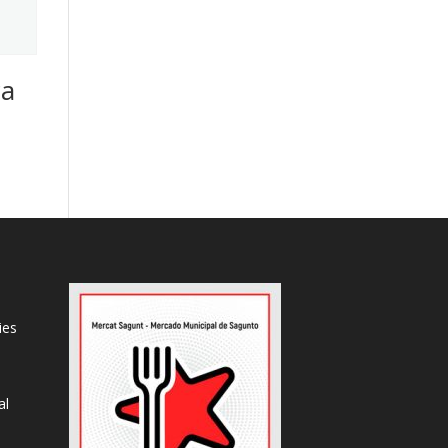
ca
ies
al
s