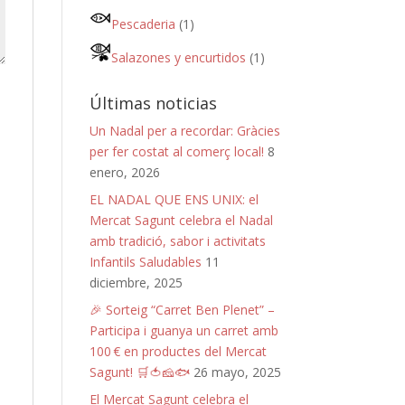
Pescaderia
(1)
Salazones y encurtidos
(1)
Últimas noticias
Un Nadal per a recordar: Gràcies
per fer costat al comerç local!
8
enero, 2026
EL NADAL QUE ENS UNIX: el
Mercat Sagunt celebra el Nadal
amb tradició, sabor i activitats
Infantils Saludables
11
diciembre, 2025
🎉 Sorteig “Carret Ben Plenet” –
Participa i guanya un carret amb
100 € en productes del Mercat
Sagunt! 🛒🍅🧀🐟
26 mayo, 2025
El Mercat Sagunt celebra el