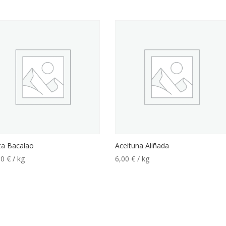
ta Bacalao
Aceituna Aliñada
00
€
/ kg
6,00
€
/ kg