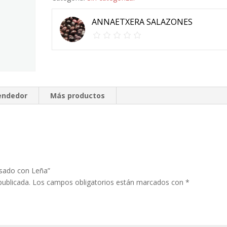
cantidad
ANNAETXERA SALAZONES
vendedor
Más productos
Asado con Leña”
publicada.
Los campos obligatorios están marcados con
*