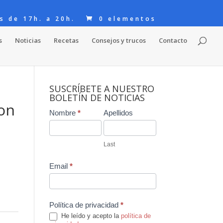
s de 17h. a 20h.
0 elementos
s
Noticias
Recetas
Consejos y trucos
Contacto
SUSCRÍBETE A NUESTRO
BOLETÍN DE NOTICIAS
on
Contact
Nombre
*
Apellidos
Us
Last
Email
*
Política de privacidad
*
He leído y acepto la
política de