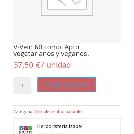
V-Vein 60 comp. Apto
vegetarianos y veganos.
37,50
€
/ unidad
V-
Añadir al carrito
Vein
60
comp.
Categoría:
Complementos naturales
Apto
vegetarianos
Herboristería Isabel
y