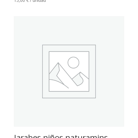
15,00
€
/ unidad
Jarabes niños naturamins