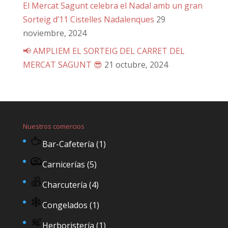
El Mercat Sagunt celebra el Nadal amb un gran
Sorteig d’11 Cistelles Nadalenques
29
noviembre, 2024
📢 AMPLIEM EL SORTEIG DEL CARRET DEL
MERCAT SAGUNT 😎
21 octubre, 2024
Nuestros comercios
Bar-Cafetería
(1)
Carnicerías
(5)
Charcutería
(4)
Congelados
(1)
Herboristería
(1)