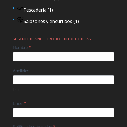
Pescaderia
(1)
Salazones y encurtidos
(1)
SUSCRÍBETE A NUESTRO BOLETÍN DE NOTICIAS
Contact
Nombre
*
Us
Apellidos
Last
Email
*
Política de privacidad
*