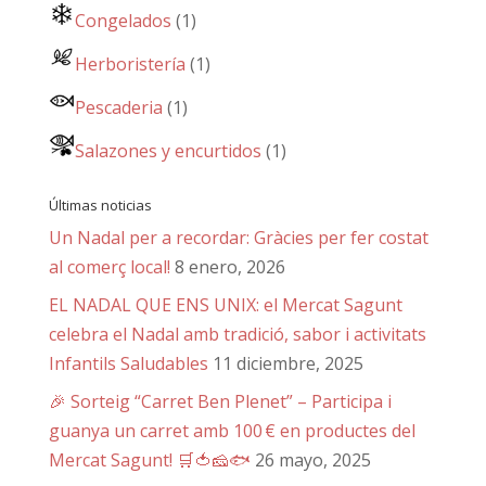
Congelados
(1)
Herboristería
(1)
Pescaderia
(1)
Salazones y encurtidos
(1)
Últimas noticias
Un Nadal per a recordar: Gràcies per fer costat
al comerç local!
8 enero, 2026
EL NADAL QUE ENS UNIX: el Mercat Sagunt
celebra el Nadal amb tradició, sabor i activitats
Infantils Saludables
11 diciembre, 2025
🎉 Sorteig “Carret Ben Plenet” – Participa i
guanya un carret amb 100 € en productes del
Mercat Sagunt! 🛒🍅🧀🐟
26 mayo, 2025