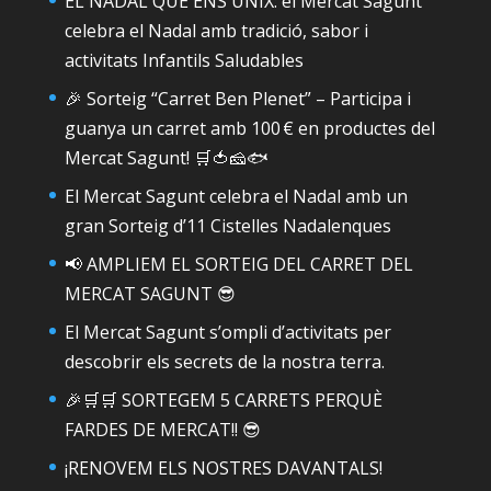
EL NADAL QUE ENS UNIX: el Mercat Sagunt
celebra el Nadal amb tradició, sabor i
activitats Infantils Saludables
🎉 Sorteig “Carret Ben Plenet” – Participa i
guanya un carret amb 100 € en productes del
Mercat Sagunt! 🛒🍅🧀🐟
El Mercat Sagunt celebra el Nadal amb un
gran Sorteig d’11 Cistelles Nadalenques
📢 AMPLIEM EL SORTEIG DEL CARRET DEL
MERCAT SAGUNT 😎
El Mercat Sagunt s’ompli d’activitats per
descobrir els secrets de la nostra terra.
🎉🛒🛒 SORTEGEM 5 CARRETS PERQUÈ
FARDES DE MERCAT!! 😎
¡RENOVEM ELS NOSTRES DAVANTALS!