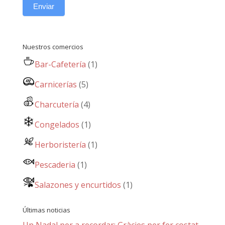
Enviar
Nuestros comercios
Bar-Cafetería
(1)
Carnicerías
(5)
Charcutería
(4)
Congelados
(1)
Herboristería
(1)
Pescaderia
(1)
Salazones y encurtidos
(1)
Últimas noticias
Un Nadal per a recordar: Gràcies per fer costat