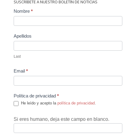
SUSCRÍBETE A NUESTRO BOLETÍN DE NOTICIAS
Contact
Nombre
*
Us
Apellidos
Last
Email
*
Política de privacidad
*
He leído y acepto la
política de privacidad
.
Si eres humano, deja este campo en blanco.