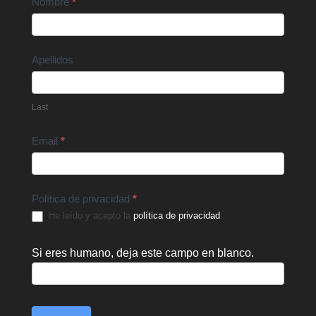
Contact
Nombre
*
Us
Apellidos
Last
Email
*
Política de privacidad
*
He leído y acepto la
política de privacidad
.
Si eres humano, deja este campo en blanco.