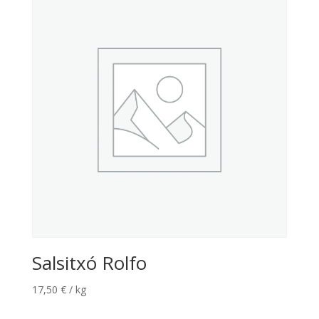
Salsitxó Rolfo
17,50
€
/ kg