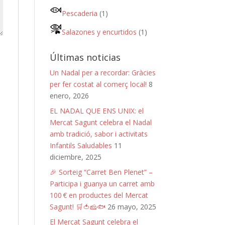
Pescaderia
(1)
Salazones y encurtidos
(1)
Últimas noticias
Un Nadal per a recordar: Gràcies
per fer costat al comerç local!
8
enero, 2026
EL NADAL QUE ENS UNIX: el
Mercat Sagunt celebra el Nadal
amb tradició, sabor i activitats
Infantils Saludables
11
diciembre, 2025
🎉 Sorteig “Carret Ben Plenet” –
Participa i guanya un carret amb
100 € en productes del Mercat
Sagunt! 🛒🍅🧀🐟
26 mayo, 2025
El Mercat Sagunt celebra el