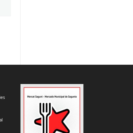
ies
al
s