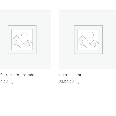
cía Baquero Tostado
Perales Semi
50
€
/ kg
23,50
€
/ kg