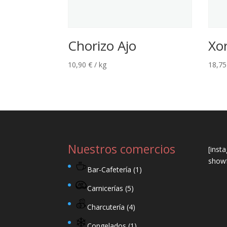
Chorizo Ajo
Xor
10,90
€
/ kg
18,7
Nuestros comercios
[inst
showf
Bar-Cafetería
(1)
Carnicerías
(5)
Charcutería
(4)
Congelados
(1)