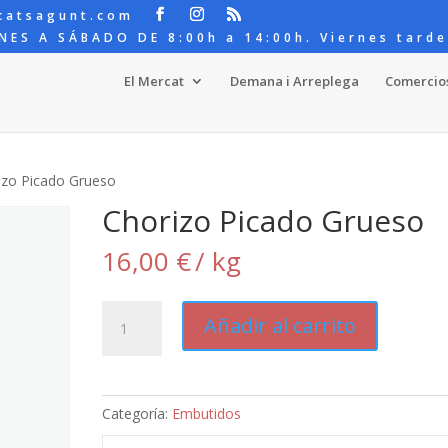
catsagunt.com
NES A SÁBADO DE 8:00h a 14:00h. Viernes tarde
El Mercat
Demana i Arreplega
Comercio
izo Picado Grueso
Chorizo Picado Grueso
16,00
€
/ kg
Chorizo
Añadir al carrito
Picado
Grueso
cantidad
Categoría:
Embutidos