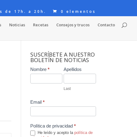
s de 17h. a 20h.
0 elementos
s
Noticias
Recetas
Consejos y trucos
Contacto
SUSCRÍBETE A NUESTRO
BOLETÍN DE NOTICIAS
Contact
Nombre
*
Apellidos
Us
Last
Email
*
Política de privacidad
*
He leído y acepto la
política de