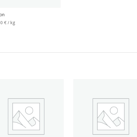
on
00
€
/ kg