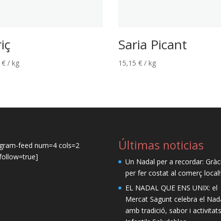
iç
Saria Picant
5
€
/ kg
15,15
€
/ kg
Últimas noticias
agram-feed num=4 cols=2
ollow=true]
Un Nadal per a recordar: Gràc
per fer costat al comerç local!
EL NADAL QUE ENS UNIX: el
Mercat Sagunt celebra el Nad
amb tradició, sabor i activitat