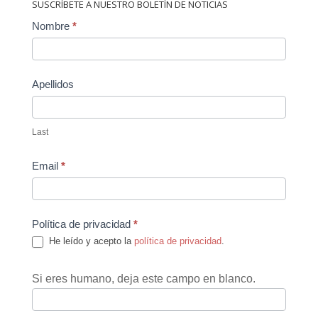
SUSCRÍBETE A NUESTRO BOLETÍN DE NOTICIAS
Contact
Nombre
*
Us
Apellidos
Last
Email
*
Política de privacidad
*
He leído y acepto la
política de privacidad
.
Si eres humano, deja este campo en blanco.