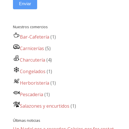
Enviar
Nuestros comercios
Bar-Cafetería
(1)
Carnicerías
(5)
Charcutería
(4)
Congelados
(1)
Herboristería
(1)
Pescaderia
(1)
Salazones y encurtidos
(1)
Últimas noticias
Un Nadal per a recordar: Gràcies per fer costat