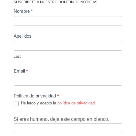
SUSCRÍBETE A NUESTRO BOLETÍN DE NOTICIAS
Contact
Nombre
*
Us
Apellidos
Last
Email
*
Política de privacidad
*
He leído y acepto la
política de privacidad
.
Si eres humano, deja este campo en blanco.