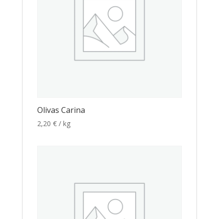
Olivas Carina
2,20
€
/ kg