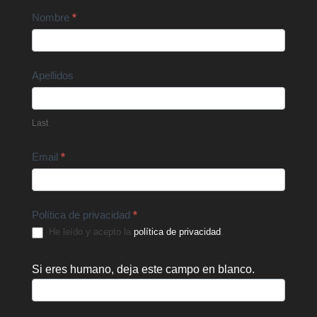
Contact
Nombre
*
Us
Apellidos
Last
Email
*
Política de privacidad
*
He leído y acepto la
política de privacidad
.
Si eres humano, deja este campo en blanco.