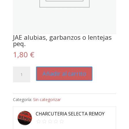
JAE alubias, garbanzos o lentejas
peq.
1,80
€
JAE
Añadir al carrito
alubias,
garbanzos
o
Categoría:
Sin categorizar
lentejas
peq.
CHARCUTERIA SELECTA REMOY
cantidad