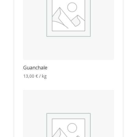
Guanchale
13,00
€
/ kg