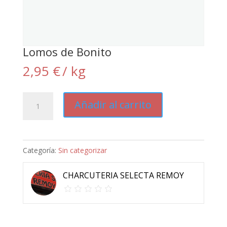
Lomos de Bonito
2,95
€
/ kg
Lomos
Añadir al carrito
de
Bonito
cantidad
Categoría:
Sin categorizar
CHARCUTERIA SELECTA REMOY