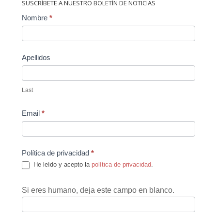
SUSCRÍBETE A NUESTRO BOLETÍN DE NOTICIAS
Contact
Nombre
*
Us
Apellidos
Last
Email
*
Política de privacidad
*
He leído y acepto la
política de privacidad
.
Si eres humano, deja este campo en blanco.