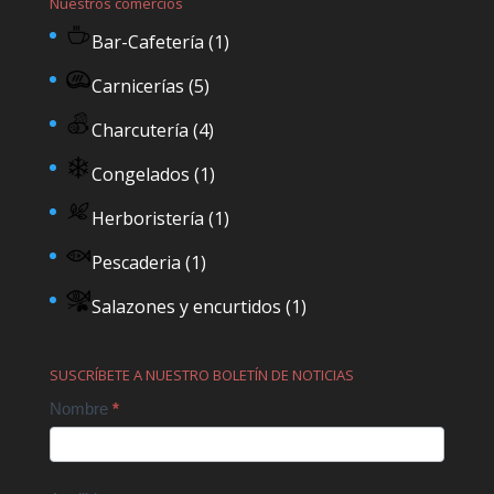
Nuestros comercios
Bar-Cafetería
(1)
Carnicerías
(5)
Charcutería
(4)
Congelados
(1)
Herboristería
(1)
Pescaderia
(1)
Salazones y encurtidos
(1)
SUSCRÍBETE A NUESTRO BOLETÍN DE NOTICIAS
Contact
Nombre
*
Us