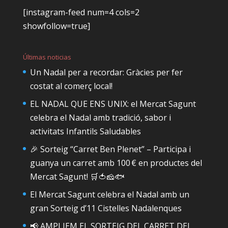
[instagram-feed num=4 cols=2
showfollow=true]
Últimas noticias
Un Nadal per a recordar: Gràcies per fer
costat al comerç local!
EL NADAL QUE ENS UNIX: el Mercat Sagunt
celebra el Nadal amb tradició, sabor i
activitats Infantils Saludables
🎉 Sorteig “Carret Ben Plenet” – Participa i
guanya un carret amb 100 € en productes del
Mercat Sagunt! 🛒🍅🧀🐟
El Mercat Sagunt celebra el Nadal amb un
gran Sorteig d’11 Cistelles Nadalenques
📢 AMPLIEM EL SORTEIG DEL CARRET DEL