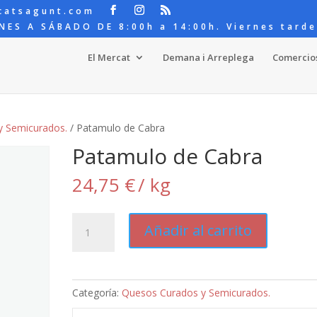
catsagunt.com
NES A SÁBADO DE 8:00h a 14:00h. Viernes tarde
El Mercat
Demana i Arreplega
Comercio
y Semicurados.
/ Patamulo de Cabra
Patamulo de Cabra
24,75
€
/ kg
Patamulo
Añadir al carrito
de
Cabra
cantidad
Categoría:
Quesos Curados y Semicurados.