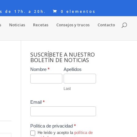
s de 17h. a 20h.
0 elementos
s
Noticias
Recetas
Consejos y trucos
Contacto
SUSCRÍBETE A NUESTRO
BOLETÍN DE NOTICIAS
Contact
Nombre
*
Apellidos
Us
Last
Email
*
Política de privacidad
*
He leído y acepto la
política de