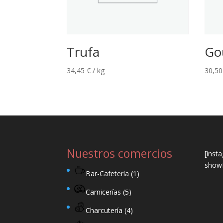
Trufa
Go
34,45
€
/ kg
30,5
Nuestros comercios
[inst
showf
Bar-Cafetería
(1)
Carnicerías
(5)
Charcutería
(4)