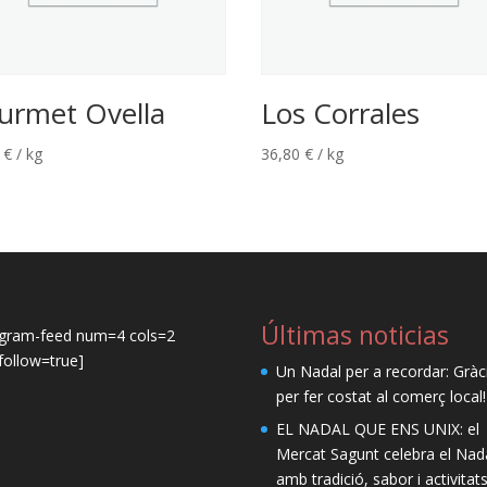
urmet Ovella
Los Corrales
0
€
/ kg
36,80
€
/ kg
Últimas noticias
agram-feed num=4 cols=2
ollow=true]
Un Nadal per a recordar: Gràc
per fer costat al comerç local!
EL NADAL QUE ENS UNIX: el
Mercat Sagunt celebra el Nad
amb tradició, sabor i activitat