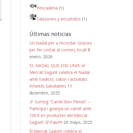
Pescaderia
(1)
Salazones y encurtidos
(1)
Últimas noticias
Un Nadal per a recordar: Gràcies
per fer costat al comerç local!
8
enero, 2026
EL NADAL QUE ENS UNIX: el
Mercat Sagunt celebra el Nadal
amb tradició, sabor i activitats
Infantils Saludables
11
diciembre, 2025
🎉 Sorteig “Carret Ben Plenet” –
Participa i guanya un carret amb
100 € en productes del Mercat
Sagunt! 🛒🍅🧀🐟
26 mayo, 2025
El Mercat Sagunt celebra el