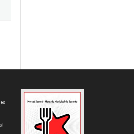
ies
al
s