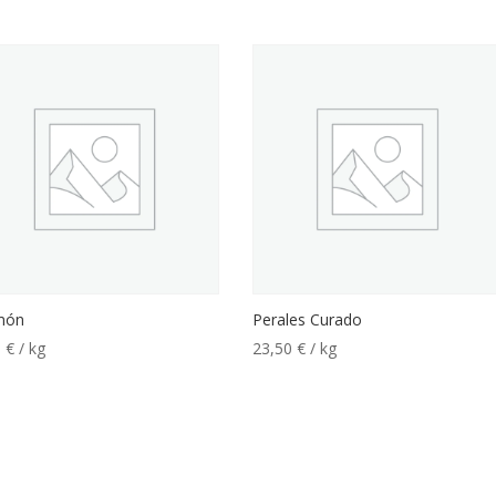
món
Perales Curado
5
€
/ kg
23,50
€
/ kg