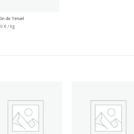
ón de Teruel
00
€
/ kg