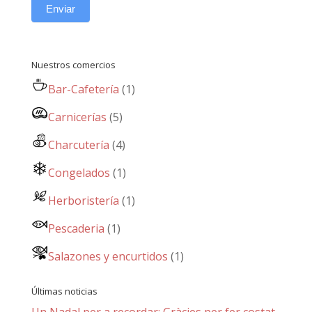
Enviar
Nuestros comercios
Bar-Cafetería
(1)
Carnicerías
(5)
Charcutería
(4)
Congelados
(1)
Herboristería
(1)
Pescaderia
(1)
Salazones y encurtidos
(1)
Últimas noticias
Un Nadal per a recordar: Gràcies per fer costat