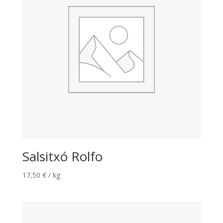
Salsitxó Rolfo
17,50
€
/ kg