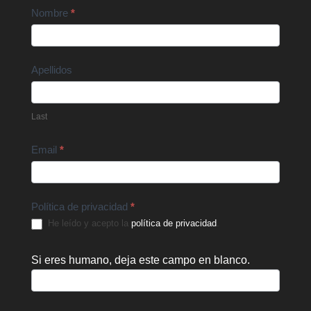
Contact
Nombre
*
Us
Apellidos
Last
Email
*
Política de privacidad
*
He leído y acepto la
política de privacidad
.
Si eres humano, deja este campo en blanco.