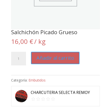
Salchichón Picado Grueso
16,00
€
/ kg
Salchichón
Añadir al carrito
Picado
Grueso
cantidad
Categoría:
Embutidos
CHARCUTERIA SELECTA REMOY